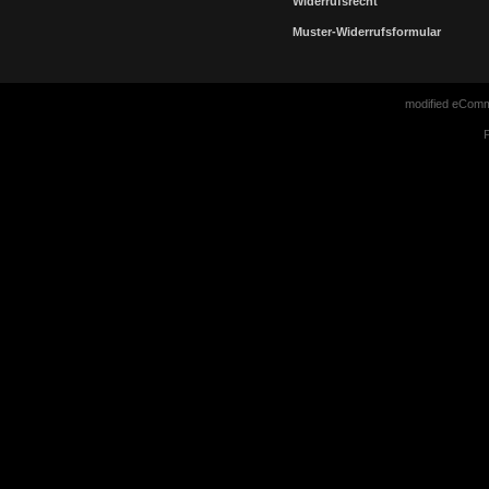
Widerrufsrecht
Muster-Widerrufsformular
mod
ified eCom
P