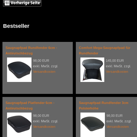
Bestseller
Saugnapfpad Rundfender 6cm -
Comfort Mega-Saugnapfpad für
Antirutschbezug
Rundfender
98,00 EUR
145,00 EUR
exkl. MwSt. zzgl.
exkl. MwSt. zzgl.
Versandkosten
Versandkosten
Saugnapfpad Flatfender 6cm -
Saugnapfpad Rundfender 3cm
Antirutschbezug
Polsterhöhe
98,00 EUR
98,00 EUR
exkl. MwSt. zzgl.
exkl. MwSt. zzgl.
Versandkosten
Versandkosten