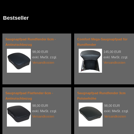
Bestseller
Saugnapfpad Rundfender 6cm -
Comfort Mega-Saugnapfpad für
Antirutschbezug
Rundfender
98,00 EUR
145,00 EUR
exkl. MwSt. zzgl.
exkl. MwSt. zzgl.
Versandkosten
Versandkosten
Saugnapfpad Flatfender 6cm -
Saugnapfpad Rundfender 3cm
Antirutschbezug
Polsterhöhe
98,00 EUR
98,00 EUR
exkl. MwSt. zzgl.
exkl. MwSt. zzgl.
Versandkosten
Versandkosten