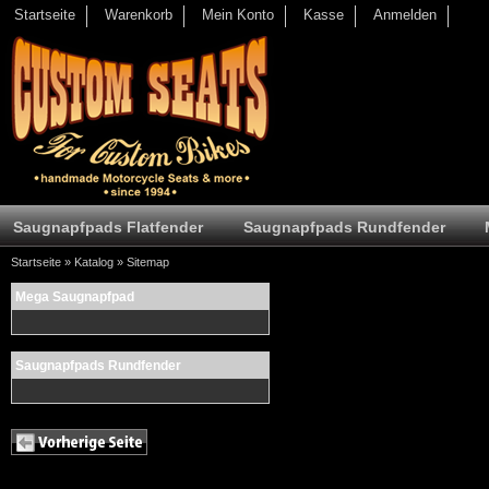
Startseite
Warenkorb
Mein Konto
Kasse
Anmelden
Saugnapfpads Flatfender
Saugnapfpads Rundfender
Startseite
»
Katalog
»
Sitemap
Mega Saugnapfpad
Saugnapfpads Rundfender