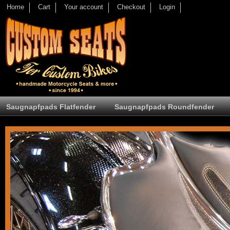
Home
Cart
Your account
Checkout
Login
Saugnapfpads Flatfender
Saugnapfpads Roundfender