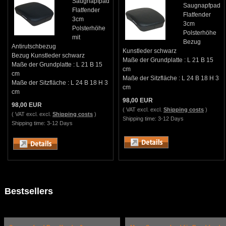
Saugnapfpad
Saugnapfpad
Flatfender
Flatfender
3cm
3cm
Polsterhöhe
Polsterhöhe
mit
Bezug
Antirutschbezug
Kunstleder schwarz
Bezug Kunstleder schwarz
Maße der Grundplatte : L 21 B 15
Maße der Grundplatte : L 21 B 15
cm
cm
Maße der Sitzfläche : L 24 B 18 H 3
Maße der Sitzfläche : L 24 B 18 H 3
cm
cm
98,00 EUR
98,00 EUR
( VAT excl. excl.
Shipping costs
)
( VAT excl. excl.
Shipping costs
)
Shipping time: 3-12 Days
Shipping time: 3-12 Days
Bestsellers