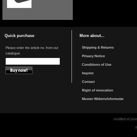
Quick purchase
More about...
Shipping & Returns
Please enter the article no. from our
catalogue.
Privacy Notice
Conditions of Use
Imprint
Contact
Right of revocation
Muster-Widerrufsformular
mod
ified eCom
P