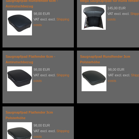
Saugnapfpad Rundfender 6cm -
Mega Saugnapfpad für Rund fender
Antirutschbezug
145,00 EUR
98,00 EUR
VAT excl. excl.
Shipp
VAT excl. excl.
Shipping
costs
costs
Saugnapfpad Flatfender 6cm -
Saugnapfpad Rundfender 3cm
Antirutschbezug
Polsterhöhe
98,00 EUR
98,00 EUR
VAT excl. excl.
Shipping
VAT excl. excl.
Shipp
costs
costs
Saugnapfpad Flatfender 3cm
Polsterhöhe
98,00 EUR
VAT excl. excl.
Shipping
costs