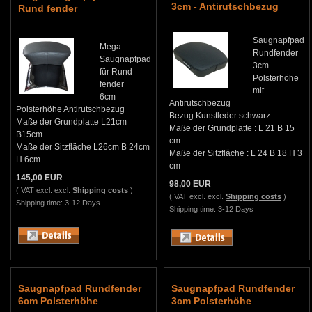
3cm - Antirutschbezug
Rund fender
Saugnapfpad
Mega
Rundfender
Saugnapfpad
3cm
für Rund
Polsterhöhe
fender
mit
6cm
Antirutschbezug
Polsterhöhe Antirutschbezug
Bezug Kunstleder schwarz
Maße der Grundplatte L21cm
Maße der Grundplatte : L 21 B 15
B15cm
cm
Maße der Sitzfläche L26cm B 24cm
Maße der Sitzfläche : L 24 B 18 H 3
H 6cm
cm
145,00 EUR
98,00 EUR
( VAT excl. excl.
Shipping costs
)
( VAT excl. excl.
Shipping costs
)
Shipping time: 3-12 Days
Shipping time: 3-12 Days
Saugnapfpad Rundfender
Saugnapfpad Rundfender
6cm Polsterhöhe
3cm Polsterhöhe